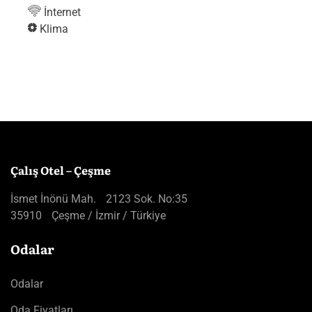
İnternet
Klima
Çalış Otel – Çeşme
İsmet İnönü Mah. 2123 Sok. No:35
35910 Çeşme / İzmir / Türkiye
Odalar
Odalar
Oda Fiyatları